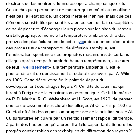
électrons ou les neutrons, le microscope à champ ionique, etc.
Ces techniques permettent de montrer qu’un métal ou un alliage
n’est pas, à l’état solide, un corps inerte et inanimé, mais que ces
éléments constitutifs que sont les atomes sont en fait susceptibles
de se déplacer et d’échanger leurs places sur les sites du réseau
cristallographique, même à la température ambiante. Une des
preuves les plus éclatantes de cette «
vie
» des atomes, c’est-à-dire
des processus de transport ou de diffusion atomique, est
l’amélioration spontanée des propriétés mécaniques de certains
alliages après trempe à partir de hautes températures, au cours
de leur «
vieillissement
» à la température ambiante. C’est le
phénomène dit de durcissement structural découvert par A. Wilm
en 1906. Cette découverte fut le point de départ du
développement des alliages légers Al-Cu, dits duralumins, qui
furent à l’origine de la construction aéronautique. Ce fut le mérite
de P. D. Merica, R. G. Waltenberg et H. Scott, en 1920, de penser
que ce durcissement structural des alliages Al-Cu à 4,5 p. 100 de
Cu était dû à la décomposition progressive de la solution solide Al-
Cu sursaturée en cuivre par un refroidissement rapide, dit trempe,
à partir des hautes températures. Il a fallu cependant attendre les
progrès considérables des techniques de diffraction des rayons X