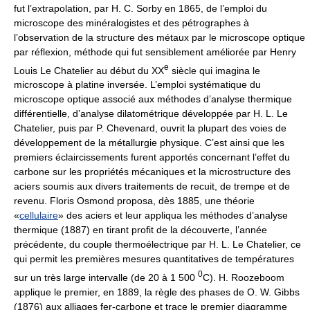
fut l’extrapolation, par H. C. Sorby en 1865, de l’emploi du
microscope des minéralogistes et des pétrographes à
l’observation de la structure des métaux par le microscope optique
par réflexion, méthode qui fut sensiblement améliorée par Henry
e
Louis Le Chatelier au début du XX
siècle qui imagina le
microscope à platine inversée. L’emploi systématique du
microscope optique associé aux méthodes d’analyse thermique
différentielle, d’analyse dilatométrique développée par H. L. Le
Chatelier, puis par P. Chevenard, ouvrit la plupart des voies de
développement de la métallurgie physique. C’est ainsi que les
premiers éclaircissements furent apportés concernant l’effet du
carbone sur les propriétés mécaniques et la microstructure des
aciers soumis aux divers traitements de recuit, de trempe et de
revenu. Floris Osmond proposa, dès 1885, une théorie
«
cellulaire
» des aciers et leur appliqua les méthodes d’analyse
thermique (1887) en tirant profit de la découverte, l’année
précédente, du couple thermoélectrique par H. L. Le Chatelier, ce
qui permit les premières mesures quantitatives de températures
0
sur un très large intervalle (de 20 à 1 500
C). H. Roozeboom
applique le premier, en 1889, la règle des phases de O. W. Gibbs
(1876) aux alliages fer-carbone et trace le premier diagramme