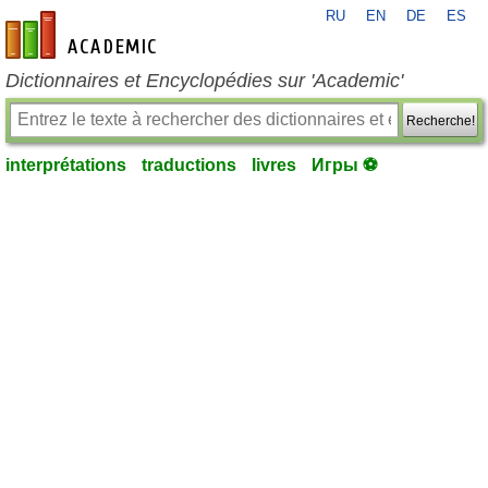
RU
EN
DE
ES
fr-academic.com
Dictionnaires et Encyclopédies sur 'Academic'
Recherche!
interprétations
traductions
livres
Игры ⚽