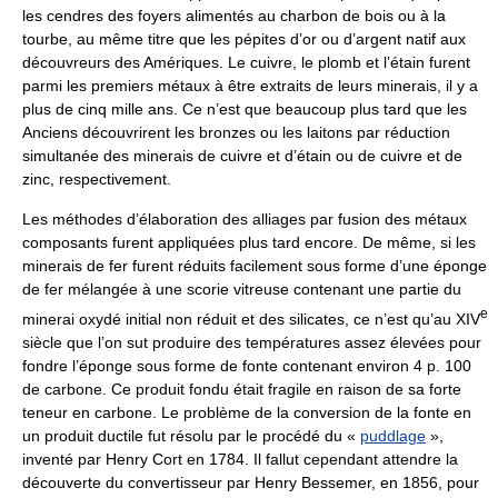
les cendres des foyers alimentés au charbon de bois ou à la
tourbe, au même titre que les pépites d’or ou d’argent natif aux
découvreurs des Amériques. Le cuivre, le plomb et l’étain furent
parmi les premiers métaux à être extraits de leurs minerais, il y a
plus de cinq mille ans. Ce n’est que beaucoup plus tard que les
Anciens découvrirent les bronzes ou les laitons par réduction
simultanée des minerais de cuivre et d’étain ou de cuivre et de
zinc, respectivement.
Les méthodes d’élaboration des alliages par fusion des métaux
composants furent appliquées plus tard encore. De même, si les
minerais de fer furent réduits facilement sous forme d’une éponge
de fer mélangée à une scorie vitreuse contenant une partie du
e
minerai oxydé initial non réduit et des silicates, ce n’est qu’au XIV
siècle que l’on sut produire des températures assez élevées pour
fondre l’éponge sous forme de fonte contenant environ 4 p. 100
de carbone. Ce produit fondu était fragile en raison de sa forte
teneur en carbone. Le problème de la conversion de la fonte en
un produit ductile fut résolu par le procédé du «
puddlage
»,
inventé par Henry Cort en 1784. Il fallut cependant attendre la
découverte du convertisseur par Henry Bessemer, en 1856, pour