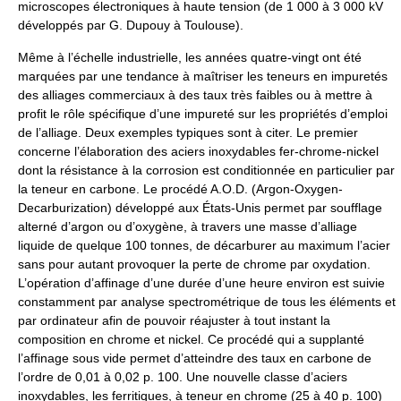
microscopes électroniques à haute tension (de 1 000 à 3 000 kV
développés par G. Dupouy à Toulouse).
Même à l’échelle industrielle, les années quatre-vingt ont été
marquées par une tendance à maîtriser les teneurs en impuretés
des alliages commerciaux à des taux très faibles ou à mettre à
profit le rôle spécifique d’une impureté sur les propriétés d’emploi
de l’alliage. Deux exemples typiques sont à citer. Le premier
concerne l’élaboration des aciers inoxydables fer-chrome-nickel
dont la résistance à la corrosion est conditionnée en particulier par
la teneur en carbone. Le procédé A.O.D. (Argon-Oxygen-
Decarburization) développé aux États-Unis permet par soufflage
alterné d’argon ou d’oxygène, à travers une masse d’alliage
liquide de quelque 100 tonnes, de décarburer au maximum l’acier
sans pour autant provoquer la perte de chrome par oxydation.
L’opération d’affinage d’une durée d’une heure environ est suivie
constamment par analyse spectrométrique de tous les éléments et
par ordinateur afin de pouvoir réajuster à tout instant la
composition en chrome et nickel. Ce procédé qui a supplanté
l’affinage sous vide permet d’atteindre des taux en carbone de
l’ordre de 0,01 à 0,02 p. 100. Une nouvelle classe d’aciers
inoxydables, les ferritiques, à teneur en chrome (25 à 40 p. 100)