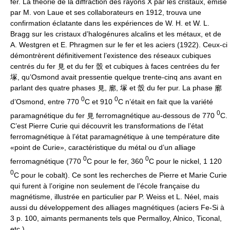
fer. La théorie de la diffraction des rayons X par les cristaux, émise
par M. von Laue et ses collaborateurs en 1912, trouva une
confirmation éclatante dans les expériences de W. H. et W. L.
Bragg sur les cristaux d’halogénures alcalins et les métaux, et de
A. Westgren et E. Phragmen sur le fer et les aciers (1922). Ceux-ci
démontrèrent définitivement l’existence des réseaux cubiques
centrés du fer 見 et du fer 嗀 et cubiques à faces centrées du fer
塚, qu’Osmond avait pressentie quelque trente-cinq ans avant en
parlant des quatre phases 見, 廓, 塚 et 嗀 du fer pur. La phase 廓
0
0
d’Osmond, entre 770
C et 910
C n’était en fait que la variété
0
paramagnétique du fer 見 ferromagnétique au-dessous de 770
C.
C’est Pierre Curie qui découvrit les transformations de l’état
ferromagnétique à l’état paramagnétique à une température dite
«point de Curie», caractéristique du métal ou d’un alliage
0
0
ferromagnétique (770
C pour le fer, 360
C pour le nickel, 1 120
0
C pour le cobalt). Ce sont les recherches de Pierre et Marie Curie
qui furent à l’origine non seulement de l’école française du
magnétisme, illustrée en particulier par P. Weiss et L. Néel, mais
aussi du développement des alliages magnétiques (aciers Fe-Si à
3 p. 100, aimants permanents tels que Permalloy, Alnico, Ticonal,
etc.).