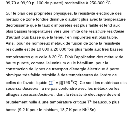
0
99,70 à 99,90 p. 100 de pureté) recristallise à 250-300
C.
Sur le plan des propriétés physiques, la résistivité électrique des
métaux de zone fondue diminue d’autant plus avec la température
décroissante que le taux d’impuretés est plus faible et tend aux
plus basses températures vers une limite dite
résistivité résiduelle
d’autant plus basse que la teneur en impuretés est plus faible.
Ainsi, pour de nombreux métaux de fusion de zone la résistivité
résiduelle est de 10 000 à 20 000 fois plus faible aux très basses
0
températures que celle à 20
C. D’où l’application des métaux de
haute pureté, comme l’aluminium ou le béryllium, pour la
construction de lignes de transport d’énergie électrique à perte
ohmique très faible refroidie à des températures de l’ordre de
e
0
celles de l’azote liquide (
T
= 漣196
C). Ce sont les matériaux dits
superconducteurs
, à ne pas confondre avec les métaux ou les
alliages
supraconducteurs
, dont la résistivité électrique devient
c
brutalement nulle à une température critique T
beaucoup plus
3
basse (9,2 K pour le niobium, 18,7 K pour Nb
Sn).