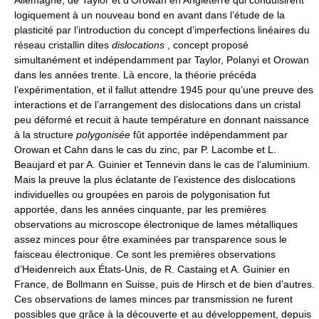
logiquement à un nouveau bond en avant dans l’étude de la
plasticité par l’introduction du concept d’imperfections linéaires du
réseau cristallin dites
dislocations
, concept proposé
simultanément et indépendamment par Taylor, Polanyi et Orowan
dans les années trente. Là encore, la théorie précéda
l’expérimentation, et il fallut attendre 1945 pour qu’une preuve des
interactions et de l’arrangement des dislocations dans un cristal
peu déformé et recuit à haute température en donnant naissance
à la structure
polygonisée
fût apportée indépendamment par
Orowan et Cahn dans le cas du zinc, par P. Lacombe et L.
Beaujard et par A. Guinier et Tennevin dans le cas de l’aluminium.
Mais la preuve la plus éclatante de l’existence des dislocations
individuelles ou groupées en parois de polygonisation fut
apportée, dans les années cinquante, par les premières
observations au microscope électronique de lames métalliques
assez minces pour être examinées par transparence sous le
faisceau électronique. Ce sont les premières observations
d’Heidenreich aux États-Unis, de R. Castaing et A. Guinier en
France, de Bollmann en Suisse, puis de Hirsch et de bien d’autres.
Ces observations de lames minces par transmission ne furent
possibles que grâce à la découverte et au développement, depuis